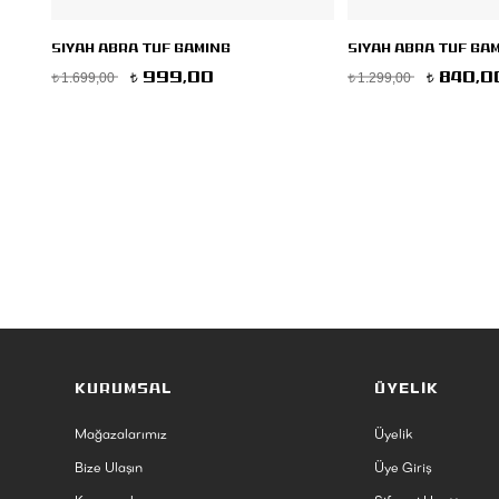
SIYAH ABRA TUF GAMING
SIYAH ABRA TUF GA
1.699,00
1.299,00
999,00
840,0
t
t
t
t
KURUMSAL
ÜYELİK
Mağazalarımız
Üyelik
Bize Ulaşın
Üye Giriş