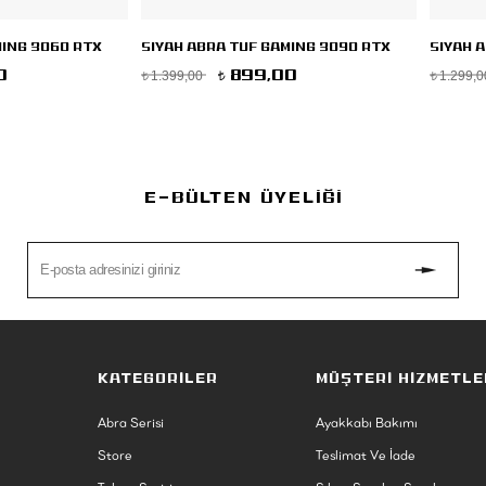
MING 3060 RTX
SIYAH ABRA TUF GAMING 3090 RTX
SIYAH 
1.399,00
1.299,0
0
899,00
t
t
t
E-BÜLTEN ÜYELİĞİ
KATEGORİLER
MÜŞTERİ HİZMETLE
Abra Serisi
Ayakkabı Bakımı
Store
Teslimat Ve İade