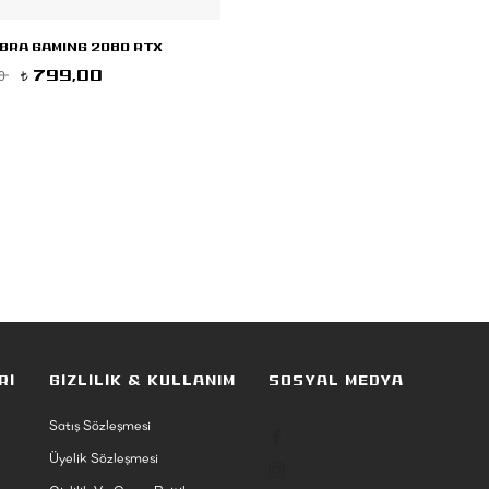
ABRA GAMING 2080 RTX
SIYAH ABRA GAMING 1060 TI RTX
0
1.099,00
799,00
999,00
t
t
t
Rİ
GİZLİLİK & KULLANIM
SOSYAL MEDYA
Satış Sözleşmesi
Üyelik Sözleşmesi