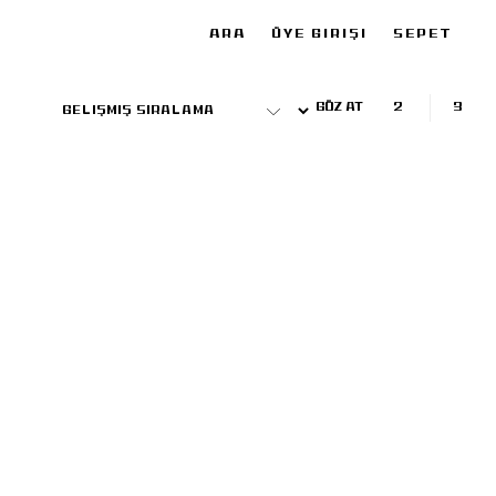
ARA
ÜYE GIRIŞI
SEPET
GÖZ AT
2
3